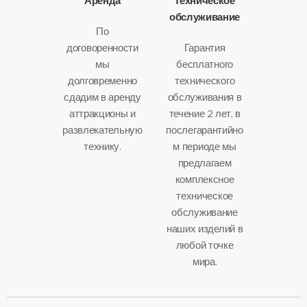
Аренда
Техническое
обслуживание
По
договоренности
Гарантия
мы
бесплатного
долговременно
технического
сдадим в аренду
обслуживания в
аттракционы и
течение 2 лет, в
развлекательную
послегарантийно
технику.
м периоде мы
предлагаем
комплексное
техническое
обслуживание
наших изделий в
любой точке
мира.