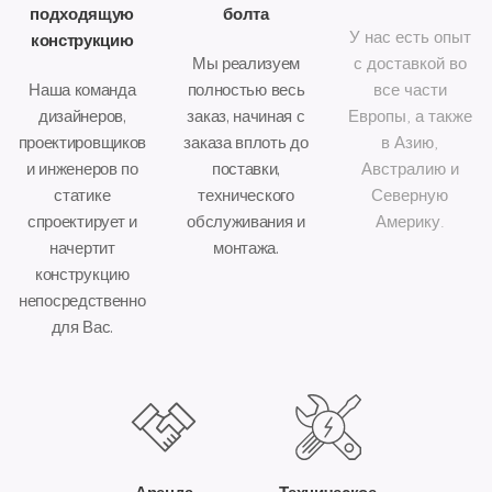
подходящую
болта
У нас есть опыт
конструкцию
Мы реализуем
с доставкой во
Наша команда
полностью весь
все части
дизайнеров,
заказ, начиная с
Европы, а также
проектировщиков
заказа вплоть до
в Азию,
и инженеров по
поставки,
Австралию и
статике
технического
Северную
спроектирует и
обслуживания и
Америку.
начертит
монтажа.
конструкцию
непосредственно
для Вас.