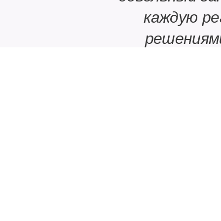
каждую ре
решениями
правильног