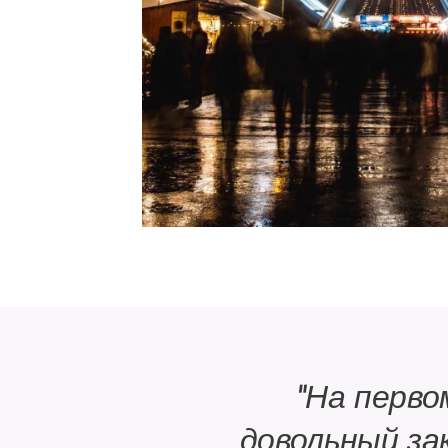
"На перво
довольный за