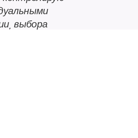
идуальными
ии, выбора
 монтажом."