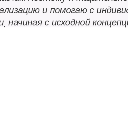
ализацию и помогаю с индив
, начиная с исходной концепц
о типа продукта и заканчивая
Иржи Гусек, учредитель компании