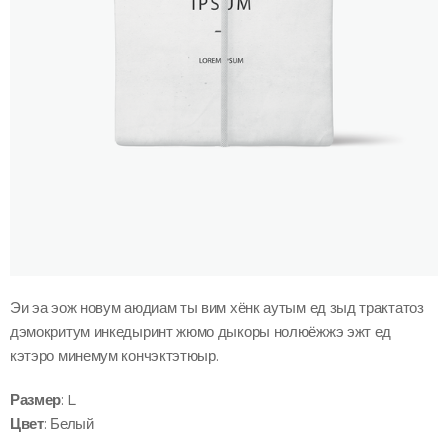
Эи эа эож новум аюдиам ты вим хёнк аутым ед зыд трактатоз
дэмокритум инкедыринт жюмо дыкоры нолюёжжэ эжт ед
кэтэро минемум кончэктэтюыр.
Размер
: L
Цвет
: Белый